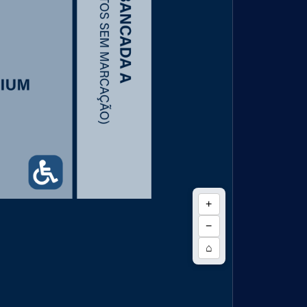
+
−
⌂